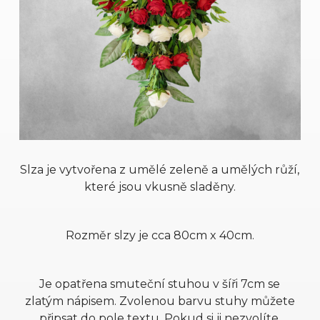
Slza je vytvořena z umělé zeleně a umělých růží,
které jsou vkusně sladěny.
Rozměr slzy je cca 80cm x 40cm.
Je opatřena smuteční stuhou v šíři 7cm se
zlatým nápisem. Zvolenou barvu stuhy můžete
připsat do pole textu. Pokud si ji nezvolíte,