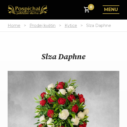
0
MENU
Home
>
Prodej květin
>
Kytice
>
Slza Daphne
Slza Daphne