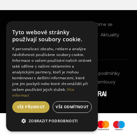
O nás
Pro pozůstalé
Rozloučíme se
Tyto webové stránky
Prodej květin
Služby
Katalogy
Aktuality
používají soubory cookie.
Kontakt
K personalizaci obsahu, reklam a analýze
návštěvnosti používáme soubory cookie.
Informace o vašem používání našich stránek
také sdílíme s našimi reklamními a
analytickými partnery, kteří je mohou
Ochrana osobních údajů
Obchodní podmínky
kombinovat s dalšími informacemi, které
Cookies nastavení
Odstoupit od smlouvy
jste jim poskytli nebo které shromáždili při
vašem používání jejich služeb.
Více
Vyrobila a spravuje firma
informací
VŠE PŘIJMOUT
VŠE ODMÍTNOUT
ZOBRAZIT PODROBNOSTI
NEZBYTNĚ NUTNÉ SOUBORY