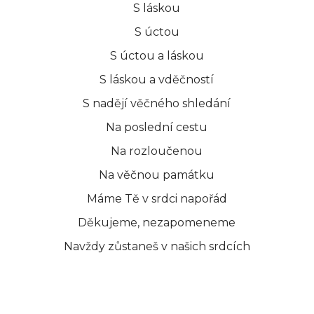
slza umělá růže - žlutobílá
S láskou
3.424 Kč
S úctou
S úctou a láskou
S láskou a vděčností
ks
S nadějí věčného shledání
Na poslední cestu
slza umělá růže - fialovobílá
Na rozloučenou
3.424 Kč
Na věčnou památku
Máme Tě v srdci napořád
Děkujeme, nezapomeneme
ks
Navždy zůstaneš v našich srdcích