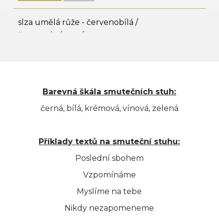
slza umělá růže - červenobílá /
červenokrémová
3.424 Kč
Barevná škála smutečních stuh:
ks
černá, bílá, krémová, vínová, zelená
slza umělá růže - růžovobílá / růžovokrémová
Příklady textů na smuteční stuhu:
3.424 Kč
Poslední sbohem
Vzpomínáme
ks
Myslíme na tebe
Nikdy nezapomeneme