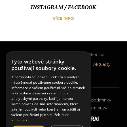
INSTAGRAM / FACEBOOK
VÍCE INFO
O nás
Pro pozůstalé
Rozloučíme se
Tyto webové stránky
Prodej květin
Služby
Katalogy
Aktuality
používají soubory cookie.
Kontakt
K personalizaci obsahu, reklam a analýze
návštěvnosti používáme soubory cookie.
Informace o vašem používání našich stránek
také sdílíme s našimi reklamními a
analytickými partnery, kteří je mohou
Ochrana osobních údajů
Obchodní podmínky
kombinovat s dalšími informacemi, které
Cookies nastavení
Odstoupit od smlouvy
jste jim poskytli nebo které shromáždili při
vašem používání jejich služeb.
Více
Vyrobila a spravuje firma
informací