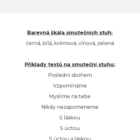
ks
Barevná škála smutečních stuh:
černá, bílá, krémová, vínová, zelená
bochánek chvojový - žlutý / oranžový
1.505 Kč
Příklady textů na smuteční stuhu:
Poslední sbohem
Vzpomínáme
ks
Myslíme na tebe
Nikdy nezapomeneme
bochánek chvojový - červenobílý
S láskou
1.505 Kč
S úctou
S úctou a láskou