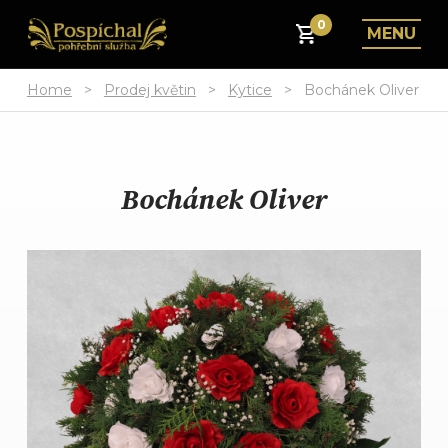
0
MENU
Home
>
Prodej květin
>
Kytice
>
Bochánek Oliver
Bochánek Oliver