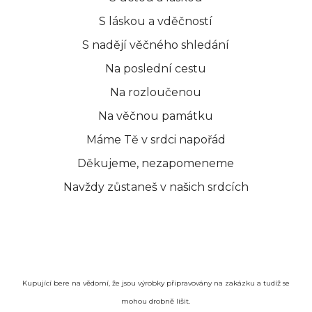
ks
S láskou a vděčností
S nadějí věčného shledání
bohcánek chvojový - růžovobílý
Na poslední cestu
1.505 Kč
Na rozloučenou
Na věčnou památku
Máme Tě v srdci napořád
ks
Děkujeme, nezapomeneme
Navždy zůstaneš v našich srdcích
bochánek chvojový - žlutobílý
1.505 Kč
ks
Kupující bere na vědomí, že jsou výrobky připravovány na zakázku a tudíž se
mohou drobně lišit.